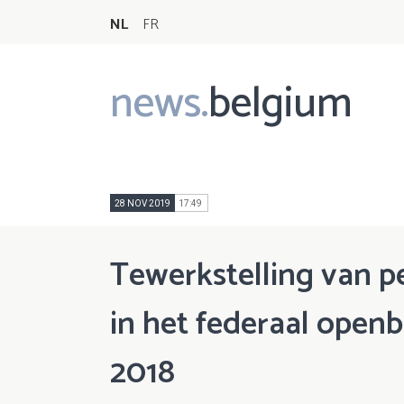
NL
FR
news.
belgium
Main
navigation
28 NOV 2019
17:49
Tewerkstelling van 
in het federaal openb
2018