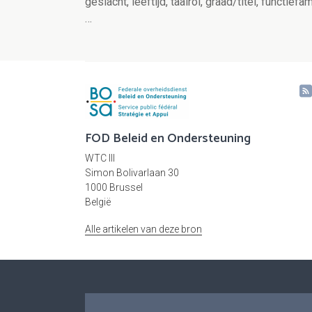
geslacht, leeftijd, taalrol, graad/titel, functie
…
FOD Beleid en Ondersteuning
WTC III
Simon Bolivarlaan 30
1000 Brussel
België
Alle artikelen van deze bron