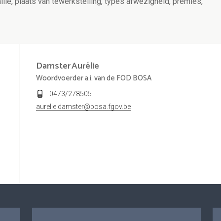
familie, plaats van tewerkstelling, types afwezigheid, premies,
Damster
Aurélie
Woordvoerder a.i. van de FOD BOSA
0473/278505
aurelie.damster@bosa.fgov.be