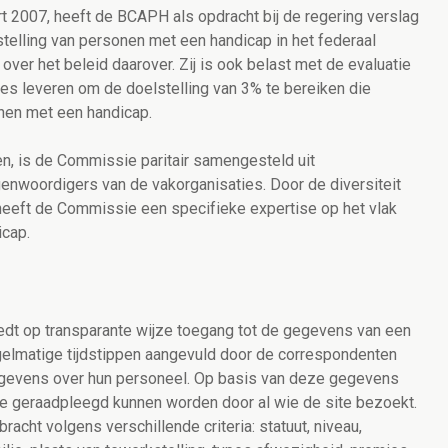
art 2007, heeft de BCAPH als opdracht bij de regering verslag
stelling van personen met een handicap in het federaal
ver het beleid daarover. Zij is ook belast met de evaluatie
ies leveren om de doelstelling van 3% te bereiken die
nen met een handicap.
n, is de Commissie paritair samengesteld uit
enwoordigers van de vakorganisaties. Door de diversiteit
 heeft de Commissie een specifieke expertise op het vlak
icap.
edt op transparante wijze toegang tot de gegevens van een
regelmatige tijdstippen aangevuld door de correspondenten
egevens over hun personeel. Op basis van deze gegevens
die geraadpleegd kunnen worden door al wie de site bezoekt.
cht volgens verschillende criteria: statuut, niveau,