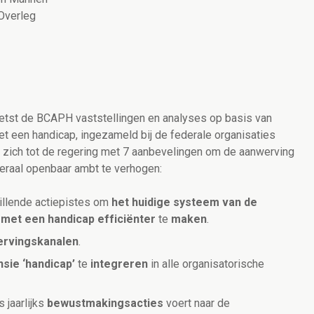
Overleg
chetst de BCAPH vaststellingen en analyses op basis van
t een handicap, ingezameld bij de federale organisaties
ht zich tot de regering met 7 aanbevelingen om de aanwerving
eraal openbaar ambt te verhogen:
illende actiepistes om
het huidige systeem van de
 met een handicap
efficiënter
te
maken
.
rvingskanalen
.
sie ‘handicap’
te
integreren
in alle organisatorische
 jaarlijks
bewustmakingsacties
voert naar de