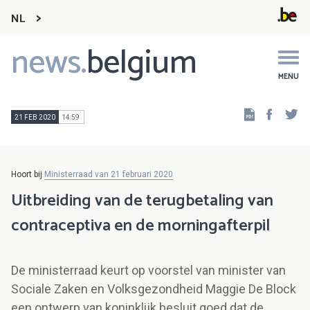
NL
news.
belgium
Main
navigation
MENU
Faceb
Tw
21 FEB 2020
14:59
Hoort bij
Ministerraad van 21 februari 2020
Uitbreiding van de terugbetaling van
contraceptiva en de morningafterpil
De ministerraad keurt op voorstel van minister van
Sociale Zaken en Volksgezondheid Maggie De Block
een ontwerp van koninklijk besluit goed dat de