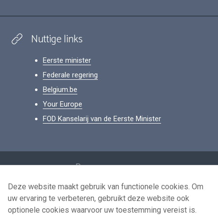
Nuttige links
Eerste minister
Federale regering
Belgium.be
Your Europe
FOD Kanselarij van de Eerste Minister
Footer
Persoonsgegevens
Voorwaarden voor het hergebruik
Deze website maakt gebruik van functionele cookies. Om
uw ervaring te verbeteren, gebruikt deze website ook
Contacteer ons
optionele cookies waarvoor uw toestemming vereist is.