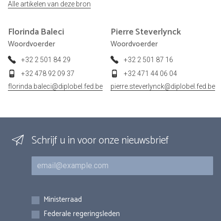
Alle artikelen van deze bron
Florinda
Baleci
Pierre
Steverlynck
Woordvoerder
Woordvoerder
+32 2 501 84 29
+32 2 501 87 16
+32 478 92 09 37
+32 471 44 06 04
florinda.baleci@diplobel.fed.be
pierre.steverlynck@diplobel.fed.be
Schrijf u in voor onze nieuwsbrief
E-mail
Inschrijvingen
Ministerraad
Federale regeringsleden