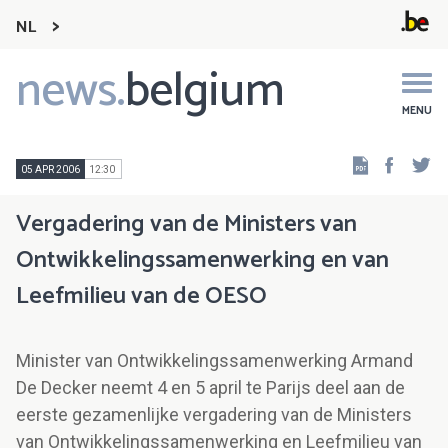
NL
news.
belgium
Main
navigation
MENU
Faceb
Tw
05 APR 2006
12:30
Vergadering van de Ministers van
Ontwikkelingssamenwerking en van
Leefmilieu van de OESO
Minister van Ontwikkelingssamenwerking Armand
De Decker neemt 4 en 5 april te Parijs deel aan de
eerste gezamenlijke vergadering van de Ministers
van Ontwikkelingssamenwerking en Leefmilieu van