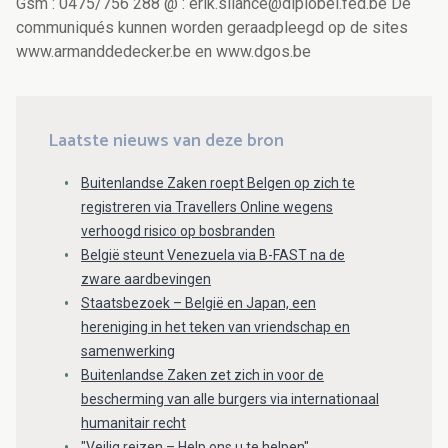
Gsm : 0475/756 288 @ : erik.silance@diplobel.fed.be De
communiqués kunnen worden geraadpleegd op de sites
www.armanddedecker.be en www.dgos.be
Laatste nieuws van deze bron
Buitenlandse Zaken roept Belgen op zich te
registreren via Travellers Online wegens
verhoogd risico op bosbranden
België steunt Venezuela via B-FAST na de
zware aardbevingen
Staatsbezoek – België en Japan, een
hereniging in het teken van vriendschap en
samenwerking
Buitenlandse Zaken zet zich in voor de
bescherming van alle burgers via internationaal
humanitair recht
"Veilig reizen – Help ons u te helpen"