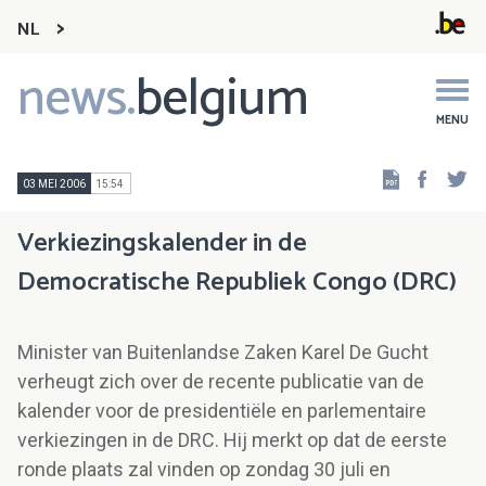
NL
news.
belgium
Main
navigation
MENU
Faceb
Tw
03 MEI 2006
15:54
Verkiezingskalender in de
Democratische Republiek Congo (DRC)
Minister van Buitenlandse Zaken Karel De Gucht
verheugt zich over de recente publicatie van de
kalender voor de presidentiële en parlementaire
verkiezingen in de DRC. Hij merkt op dat de eerste
ronde plaats zal vinden op zondag 30 juli en