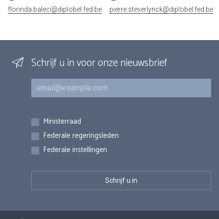
florinda.baleci@diplobel.fed.be
pierre.steverlynck@diplobel.fed.be
Schrijf u in voor onze nieuwsbrief
E-mail
Inschrijvingen
Ministerraad
Federale regeringsleden
Federale instellingen