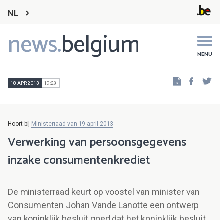
NL
news.
belgium
Main
navigation
MENU
Faceb
Tw
18 APR 2013
19:23
Hoort bij
Ministerraad van 19 april 2013
Verwerking van persoonsgegevens
inzake consumentenkrediet
De ministerraad keurt op voostel van minister van
Consumenten Johan Vande Lanotte een ontwerp
van koninklijk besluit goed dat het koninklijk besluit