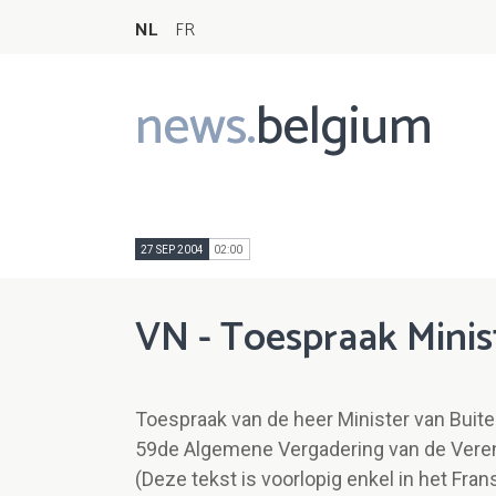
NL
FR
news.
belgium
Main
navigation
27 SEP 2004
02:00
VN - Toespraak Minis
Toespraak van de heer Minister van Buite
59de Algemene Vergadering van de Veren
(Deze tekst is voorlopig enkel in het Fran