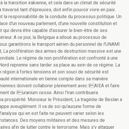
 la transition irakienne, et cela dans un climat de sécurité
à traversé tant d'épreuves, doit enfin pouvoir vivre en paix.
t la responsabilité de la conduite du processus politique. Un
ace d'un nouveau parlement, d'une nouvelle constitution et
qui devra être capable d'assurer le bien-être de ses
érieur. A ce jour, la Belgique a alloué au processus de
nous garantirons le transport aérien du personnel de l'UNAMI
, La prolifération des armes de destruction massive est une
diale. Le régime de non-prolifération est confronté à une
u Nord reprenne sans tarder sa place au sein de ce régime. La
 région à fortes tensions et son souci de sécurité est
nauté internationale en tienne compte dans sa manière
aniennes doivent collaborer pleinement avec lAIEA et faire
ement de luranium cesse. Ainsi l'Iran contribuera
 sa prospérité. Monsieur le Président, La tragédie de Beslan a
rappe aveuglément. Il va de soi qu'aucune forme de
 l'analyse qui en est faite ne peuvent varier selon les
rconstances. Des moyens militaires et des mesures de
ires afin de lutter contre le terrorisme. Mais s'y attaquer