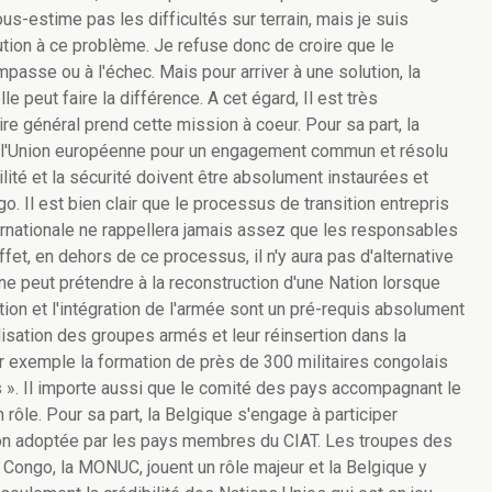
us-estime pas les difficultés sur terrain, mais je suis
ution à ce problème. Je refuse donc de croire que le
passe ou à l'échec. Mais pour arriver à une solution, la
 peut faire la différence. A cet égard, Il est très
e général prend cette mission à coeur. Pour sa part, la
de l'Union européenne pour un engagement commun et résolu
lité et la sécurité doivent être absolument instaurées et
 Il est bien clair que le processus de transition entrepris
ernationale ne rappellera jamais assez que les responsables
effet, en dehors de ce processus, il n'y aura pas d'alternative
ne peut prétendre à la reconstruction d'une Nation lorsque
ration et l'intégration de l'armée sont un pré-requis absolument
isation des groupes armés et leur réinsertion dans la
r exemple la formation de près de 300 militaires congolais
rs ». Il importe aussi que le comité des pays accompagnant le
rôle. Pour sa part, la Belgique s'engage à participer
ion adoptée par les pays membres du CIAT. Les troupes des
ongo, la MONUC, jouent un rôle majeur et la Belgique y