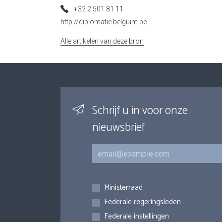
+32 2 501 81 11
http://diplomatie.belgium.be
Alle artikelen van deze bron
Schrijf u in voor onze
nieuwsbrief
E-mail
Inschrijvingen
Ministerraad
Federale regeringsleden
Federale instellingen