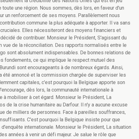
seulement la crédibilité des Nations Unies qui est en jeu
de toute une région. Nous sommes, dès lors, en faveur d'un
our un renforcement de ses moyens. Parallèlement nous
ontribution commune la plus adéquate à apporter. Il va sans
cruciales. Elles nécessiteront des moyens financiers et
décidé de contribuer. Monsieur le Président, S'agissant du
vue de la réconciliation. Des rapports normalisés entre le
go sont absolument indispensables. De bonnes relations de
les fondements, ce qui implique le respect mutuel des
Burundi sont encourageants à de nombreux égards. Ainsi,
 a été annoncé et la commission chargée de superviser les
demment capitales, c'est pourquoi la Belgique apporte son
 J'encourage, dès lors, la communauté internationale à
e à mobiliser à cet égard. Monsieur le Président, La
s de la crise humanitaire au Darfour. Il n'y a aucune excuse
ue de milliers de personnes. Face à pareilles souffrances,
nsuffisants. C'est pourquoi la Belgique insiste pour que
d'enquête internationale. Monsieur le Président, La situation
des années à venir un défi majeur. Je salue le rôle que