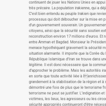
continuent de jouer les Nations Unies en appui à
très précaire. La population irakienne, qui a déj
C'est bien entendu au peuple Irakien que revien
processus qui doit déboucher sur la mise en pl
d'un gouvernement souverain. Un gouvernement 
citoyens, ainsi que la sécurité sans soutien ext
reconstruction environ 17 millions d'euros. Et 
entre Amman et Bagdad. Monsieur le Président
menace hypothéquant gravement la sécurité mon
situation alarmante. Il importe que la Corée d
République Islamique d'Iran se trouve dans une
légitime. Il est donc nécessaire que la commu
d'approcher le problème. Mais les autorités ir
en sorte que toute activité liée à lenrichiss
grandement à la stabilisation de la région et à
démontré une fois de plus que le terrorisme f
terrorisme ne peut se justifier. L'indignation et
victimes, les lieux, les agresseurs ou les ci
sécurité appropriés continueront d'être nécessa