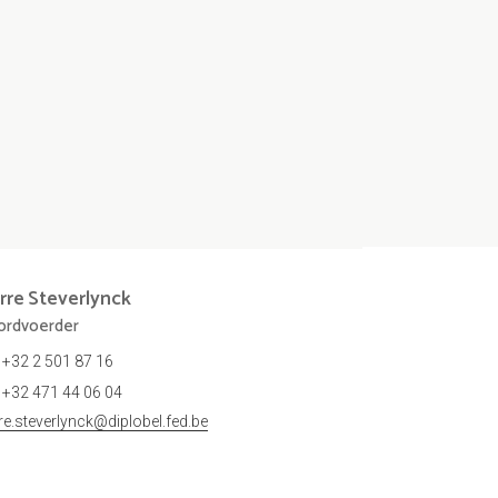
rre
Steverlynck
rdvoerder
+32 2 501 87 16
+32 471 44 06 04
rre.steverlynck@diplobel.fed.be