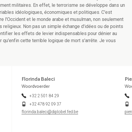
ent militaires. En effet, le terrorisme se développe dans un
riables idéologiques, économiques et politiques. C'est
tre l'Occident et le monde arabe et musulman, non seulement
s religieux. Non pas un simple échange d'idées ou de points
ntifier les effets de levier indispensables pour dénier au
ur qu'enfin cette terrible logique de mort s'arrête. Je vous
Florinda
Baleci
Pie
Woordvoerder
Woo
+32 2 501 84 29
+32 478 92 09 37
florinda.baleci@diplobel.fed.be
pie