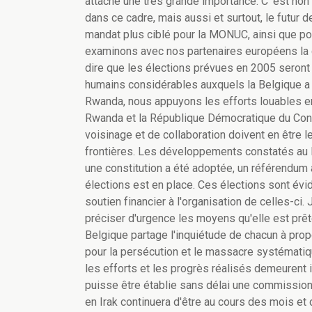
attache une très grande importance. C' est non 
dans ce cadre, mais aussi et surtout, le futur 
mandat plus ciblé pour la MONUC, ainsi que p
examinons avec nos partenaires européens la c
dire que les élections prévues en 2005 seront 
humains considérables auxquels la Belgique a 
Rwanda, nous appuyons les efforts louables en 
Rwanda et la République Démocratique du Con
voisinage et de collaboration doivent en être 
frontières. Les développements constatés au 
une constitution a été adoptée, un référendum
élections est en place. Ces élections sont évi
soutien financier à l'organisation de celles-ci.
préciser d'urgence les moyens qu'elle est prêt
Belgique partage l'inquiétude de chacun à propo
pour la persécution et le massacre systématiq
les efforts et les progrès réalisés demeurent i
puisse être établie sans délai une commission 
en Irak continuera d'être au cours des mois et 