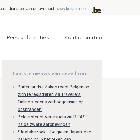
ie en diensten van de overheid:
www.belgium.be
Persconferenties
Contactpunten
ok
tter
Laatste nieuws van deze bron
Buitenlandse Zaken roept Belgen op
zich te registreren via Travellers
Online wegens verhoogd risico op
bosbranden
België steunt Venezuela via B-FAST
na de zware aardbevingen
Staatsbezoek – België en Japan, een
hereniging in het teken van