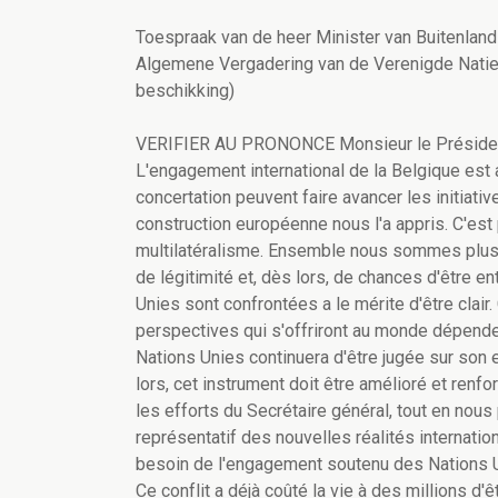
Toespraak van de heer Minister van Buitenland
Algemene Vergadering van de Verenigde Naties.
beschikking)
VERIFIER AU PRONONCE Monsieur le Présiden
L'engagement international de la Belgique est a
concertation peuvent faire avancer les initiati
construction européenne nous l'a appris. C'est
multilatéralisme. Ensemble nous sommes plus
de légitimité et, dès lors, de chances d'être e
Unies sont confrontées a le mérite d'être clair
perspectives qui s'offriront au monde dépende
Nations Unies continuera d'être jugée sur son ef
lors, cet instrument doit être amélioré et renf
les efforts du Secrétaire général, tout en no
représentatif des nouvelles réalités internati
besoin de l'engagement soutenu des Nations Unie
Ce conflit a déjà coûté la vie à des millions d