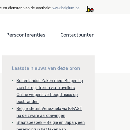
ie en diensten van de overheid:
www.belgium.be
Persconferenties
Contactpunten
ok
tter
Laatste nieuws van deze bron
Buitenlandse Zaken roept Belgen op
zich te registreren via Travellers
Online wegens verhoogd risico op
bosbranden
België steunt Venezuela via B-FAST
na de zware aardbevingen
Staatsbezoek – België en Japan, een
hereniging in het teken van