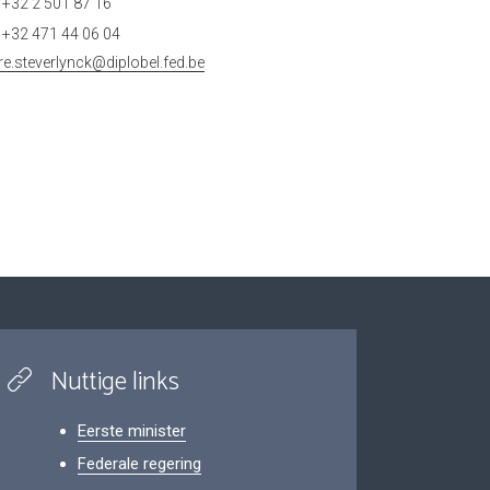
+32 2 501 87 16
+32 471 44 06 04
rre.steverlynck@diplobel.fed.be
Nuttige links
Eerste minister
Federale regering