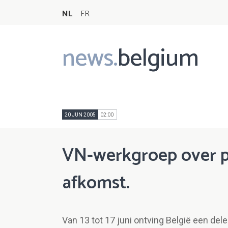
NL
FR
news.
belgium
Main
navigation
20 JUN 2005
02:00
VN-werkgroep over p
afkomst.
Van 13 tot 17 juni ontving België een de