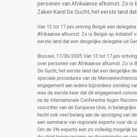
personen van Afrikaanse afkomst. Zo is Be
Zaken Karel De Gucht, het eerste land dat
Van 13 tot 17 juni ontving België een delegat
Afrikaanse afkomst. Zo is België op initiatief
eerste land dat een dergelijke delegatie uit Ge
Brussel, 17/06/2005 Van 13 tot 17 juni ontvin
over personen van Afrikaanse afkomst. Zo is Be
De Gucht, het eerste land dat een dergelijke d
speciale procedures van de Mensenrechtencom
engagement aan iedere bijzondere zending v
was de eerste keer dat dit engagement concre
na de Internationale Conferentie tegen Racism
voorzitter van de Europese Unie, in belangrijk
hecht ook veel belang aan de opvolging van de
een seminarie van regionale experts voor de 
Om de VN-experts een zo volledig mogelijk be
de strijd tegen racisme en discriminatie en vo