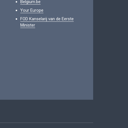
Belgium.be
Your Europe
FOD Kanselarij van de Eerste
Minister