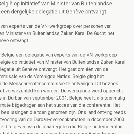
lgië op initiatief van Minister van Buitenlandse
 een dergelijke delegatie uit Genève ontvangt.
ie van experts van de VN-werkgroep over personen van
 van Minister van Buitenlandse Zaken Karel De Gucht, het
nève ontvangt.
g België een delegatie van experts van de VN-werkgroep
lgië op initiatief van Minister van Buitenlandse Zaken Karel
elegatie uit Genève ontvangt. Het gaat om één van de
missie van de Verenigde Naties. België ging het
an de Mensenrechtencommissie te ontvangen. Dit bezoek
et verwezenlijkt kon worden. De werkgroep werd opgericht
e in Durban van september 2001. België heeft, als toenmalig
e mate bijgedragen aan het succes van die conferentie. Het
 beslissingen die toen genomen zijn. Ons land ontving reeds
uitvoering van de Durban-overeenkomsten in december 2003.
eld te geven van de maatregelen die België onderneemt in
or het bevorderen van tolerantie, werd door Buitenlandse