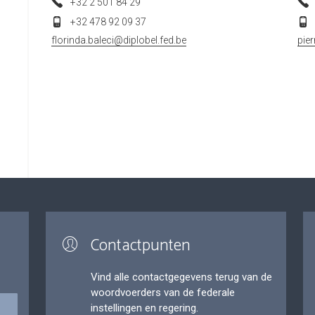
+32 2 501 84 29
+32 478 92 09 37
florinda.baleci@diplobel.fed.be
pie
Contactpunten
Vind alle contactgegevens terug van de
woordvoerders van de federale
instellingen en regering.