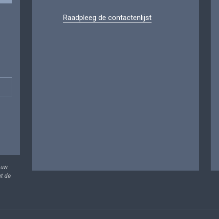
Raadpleeg de contactenlijst
 uw
et de