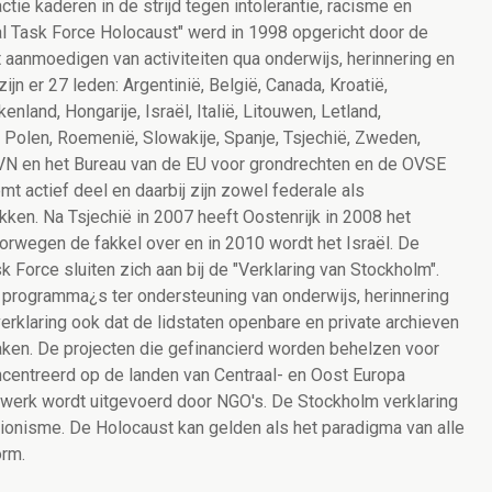
ctie kaderen in de strijd tegen intolerantie, racisme en
nal Task Force Holocaust" werd in 1998 opgericht door de
anmoedigen van activiteiten qua onderwijs, herinnering en
jn er 27 leden: Argentinië, België, Canada, Kroatië,
enland, Hongarije, Israël, Italië, Litouwen, Letland,
Polen, Roemenië, Slowakije, Spanje, Tsjechië, Zweden,
VN en het Bureau van de EU voor grondrechten en de OVSE
t actief deel en daarbij zijn zowel federale als
en. Na Tsjechië in 2007 heeft Oostenrijk in 2008 het
wegen de fakkel over en in 2010 wordt het Israël. De
k Force sluiten zich aan bij de "Verklaring van Stockholm".
 programma¿s ter ondersteuning van onderwijs, herinnering
rklaring ook dat de lidstaten openbare en private archieven
aken. De projecten die gefinancierd worden behelzen voor
entreerd op de landen van Centraal- en Oost Europa
inwerk wordt uitgevoerd door NGO's. De Stockholm verklaring
ionisme. De Holocaust kan gelden als het paradigma van alle
orm.