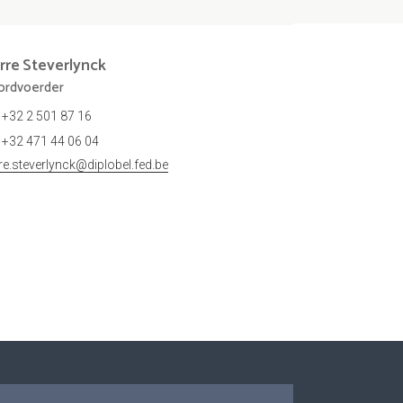
rre
Steverlynck
rdvoerder
+32 2 501 87 16
+32 471 44 06 04
rre.steverlynck@diplobel.fed.be