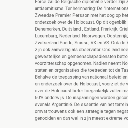
Force zal de Belgische diplomatie verder zijn a
antisemitisme. Ter herinnering: De "Internatio
Zweedse Premier Persson met het oog op het a
onderzoek over de Holocaust. Op dit ogenblik zi
Denemarken, Duitsland , Estland, Frankrijk, Griek
Luxemburg, Nederland, Noorwegen, Oostenrijk, 
Zwitserland Suède, Suisse, VK en VS. Ook de 
zijn ook aanwezig als observator. Ons land neem
gewestelijke en gemeenschapsdiensten betrokk
voorzitterschap opgenomen. Nadien neemt Noor
staten en organisaties die toetreden tot de Tas
Behalve de toepassing van nationaal beleid en
en onderzoek over de Holocaust, voorziet de ve
over de Holocaust beter toegankelijk zullen m
60% onderwijs. De inspanningen worden geconc
evenals Argentinië. De essentie van het terre
omvat trouwens ook een strategie tegen negat
genociden en dan wel in zijn meest extreme v