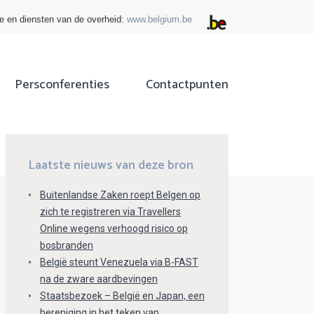
ie en diensten van de overheid:
www.belgium.be
Persconferenties
Contactpunten
ok
tter
Laatste nieuws van deze bron
Buitenlandse Zaken roept Belgen op
zich te registreren via Travellers
Online wegens verhoogd risico op
bosbranden
België steunt Venezuela via B-FAST
na de zware aardbevingen
Staatsbezoek – België en Japan, een
hereniging in het teken van