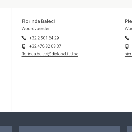
Florinda
Baleci
Pie
Woordvoerder
Woo
+32 2 501 84 29
+32 478 92 09 37
florinda.baleci@diplobel.fed.be
pie