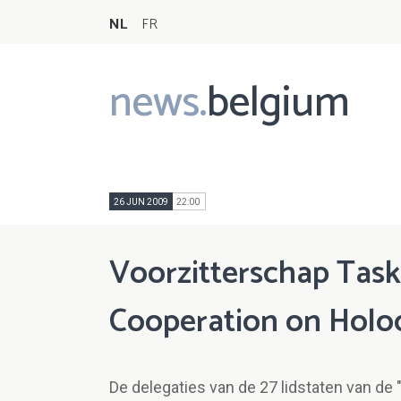
NL
FR
news.
belgium
Main
navigation
26 JUN 2009
22:00
Voorzitterschap Task 
Cooperation on Holo
De delegaties van de 27 lidstaten van de 