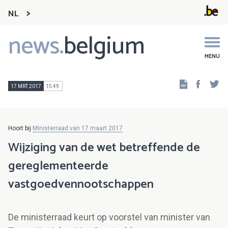
NL
news.
belgium
Main
navigation
MENU
Faceb
Tw
17 MRT 2017
15:49
Hoort bij
Ministerraad van 17 maart 2017
Wijziging van de wet betreffende de
gereglementeerde
vastgoedvennootschappen
De ministerraad keurt op voorstel van minister van