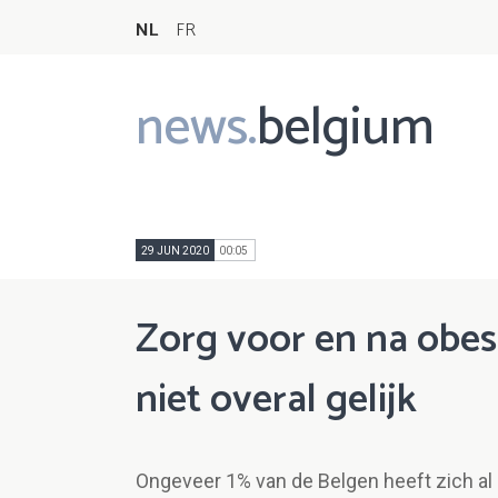
NL
FR
news.
belgium
Main
navigation
29 JUN 2020
00:05
Zorg voor en na obesi
niet overal gelijk
Ongeveer 1% van de Belgen heeft zich al 