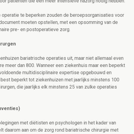
voor patiënten die een meer intensieve nazorg nodig hebben.
de operatie te beperken zouden de beroepsorganisaties voor
susdocument moeten opstellen, met een opsomming van de
inaire pre- en postoperatieve zorg.
irurgen
enhuizen bariatrische operaties uit, maar niet allemaal even
dere meer dan 800. Wanneer een ziekenhuis maar een beperkt
onvoldoende multidisciplinaire expertise opgebouwd en
 best beperkt tot ziekenhuizen met jaarlijks minstens 100
rurgen, die jaarlijks elk minstens 25 van zulke operaties
nventies)
legingen met diëtisten en psychologen in het kader van
eelt daarom aan om de zorg rond bariatrische chirurgie met