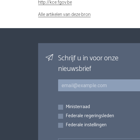
http://kce.fgov.be
Alle artikelen van deze bron
Schrijf u in voor onze
nieuwsbrief
E-mail
Inschrijvingen
Ministerraad
Federale regeringsleden
Federale instellingen