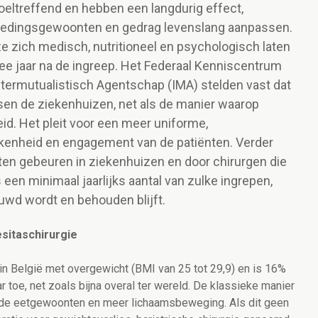
oeltreffend en hebben een langdurig effect,
voedingsgewoonten en gedrag levenslang aanpassen.
e zich medisch, nutritioneel en psychologisch laten
ee jaar na de ingreep. Het Federaal Kenniscentrum
termutualistisch Agentschap (IMA) stelden vast dat
ssen de ziekenhuizen, net als de manier waarop
id. Het pleit voor een meer uniforme,
okkenheid en engagement van de patiënten. Verder
aten gebeuren in ziekenhuizen en door chirurgen die
een minimaal jaarlijks aantal van zulke ingrepen,
wd wordt en behouden blijft.
sitaschirurgie
 België met overgewicht (BMI van 25 tot 29,9) en is 16%
ar toe, net zoals bijna overal ter wereld. De klassieke manier
 de eetgewoonten en meer lichaamsbeweging. Als dit geen