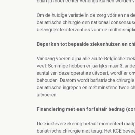
duurtijd moet echter verlengd kunnen worden 
Om de huidige variatie in de zorg vóór en na 
bariatrische chirurgie een nationaal consen
belangrijkste interventies voor de multidiscipl
Beperken tot bepaalde ziekenhuizen en ch
Vandaag voeren bijna alle acute Belgische ziek
veel. Sommige hebben er jaarlijks maar 3, an
aantal van deze operaties uitvoert, wordt er 
behouden. Daarom wordt bariatrische chirurgie
bariatrische ingrepen en met minstens twee chi
uitvoeren.
Financiering met een forfaitair bedrag (co
De ziekteverzekering betaalt momenteel raadp
bariatrische chirurgie niet terug. Het KCE bev