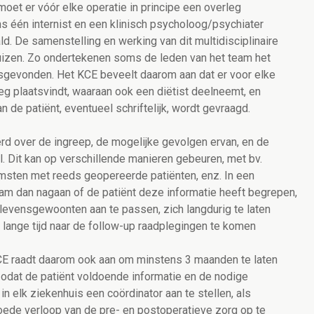
moet er vóór elke operatie in principe een overleg
ns één internist en een klinisch psycholoog/psychiater
d. De samenstelling en werking van dit multidisciplinaire
huizen. Zo ondertekenen soms de leden van het team het
atsgevonden. Het KCE beveelt daarom aan dat er voor elke
leg plaatsvindt, waaraan ook een diëtist deelneemt, en
n de patiënt, eventueel schriftelijk, wordt gevraagd.
 over de ingreep, de mogelijke gevolgen ervan, en de
. Dit kan op verschillende manieren gebeuren, met bv.
msten met reeds geopereerde patiënten, enz. In een
am dan nagaan of de patiënt deze informatie heeft begrepen,
jn levensgewoonten aan te passen, zich langdurig te laten
lange tijd naar de follow-up raadplegingen te komen
 KCE raadt daarom ook aan om minstens 3 maanden te laten
zodat de patiënt voldoende informatie en de nodige
in elk ziekenhuis een coördinator aan te stellen, als
oede verloop van de pre- en postoperatieve zorg op te