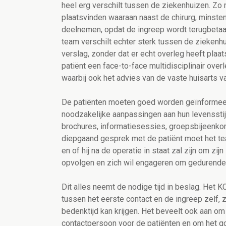
heel erg verschilt tussen de ziekenhuizen. Zo 
plaatsvinden waaraan naast de chirurg, minste
deelnemen, opdat de ingreep wordt terugbetaal
team verschilt echter sterk tussen de zieken
verslag, zonder dat er echt overleg heeft pla
patiënt een face-to-face multidisciplinair over
waarbij ook het advies van de vaste huisarts va
De patiënten moeten goed worden geïnformeerd
noodzakelijke aanpassingen aan hun levensstijl
brochures, informatiesessies, groepsbijeenko
diepgaand gesprek met de patiënt moet het te
en of hij na de operatie in staat zal zijn om zi
opvolgen en zich wil engageren om gedurende 
Dit alles neemt de nodige tijd in beslag. Het
tussen het eerste contact en de ingreep zelf, 
bedenktijd kan krijgen. Het beveelt ook aan om 
contactpersoon voor de patiënten en om het g