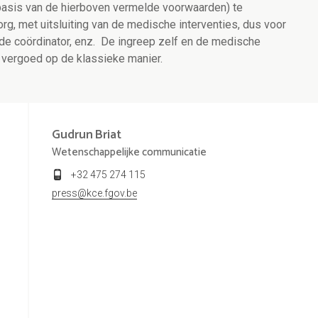
p basis van de hierboven vermelde voorwaarden) te
org, met uitsluiting van de medische interventies, dus voor
n de coördinator, enz. De ingreep zelf en de medische
vergoed op de klassieke manier.
Gudrun
Briat
Wetenschappelijke communicatie
+32 475 274 115
press@kce.fgov.be