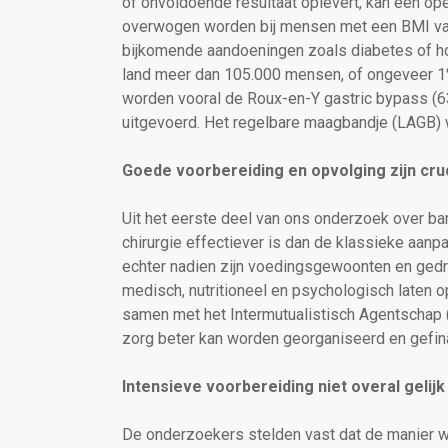
of onvoldoende resultaat oplevert, kan een ope
overwogen worden bij mensen met een BMI va
bijkomende aandoeningen zoals diabetes of h
land meer dan 105.000 mensen, of ongeveer 1%
worden vooral de Roux-en-Y gastric bypass (6
uitgevoerd. Het regelbare maagbandje (LAGB) 
Goede voorbereiding en opvolging zijn cru
Uit het eerste deel van ons onderzoek over bari
chirurgie effectiever is dan de klassieke aanp
echter nadien zijn voedingsgewoonten en gedra
medisch, nutritioneel en psychologisch laten 
samen met het Intermutualistisch Agentschap (
zorg beter kan worden georganiseerd en gefin
Intensieve voorbereiding niet overal gelijk
De onderzoekers stelden vast dat de manier wa