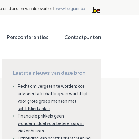
ie en diensten van de overheid:
www.belgium.be
Persconferenties
Contactpunten
ok
tter
Laatste nieuws van deze bron
Recht om vergeten te worden: kce
adviseert afschaffing van wachttijd
voor grote groep mensen met
schildklierkanker
Financiële prikkels geen
wondermiddel voor betere zorg in
ziekenhuizen
Uitbreiding van borstkankerscreening