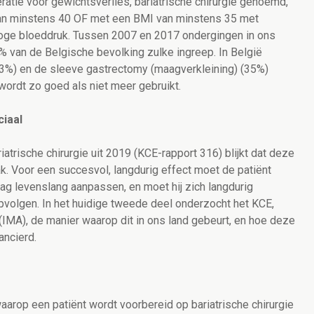
ratie voor gewichtsverlies, bariatrische chirurgie genoemd,
n minstens 40 OF met een BMI van minstens 35 met
oge bloeddruk. Tussen 2007 en 2017 ondergingen in ons
 van de Belgische bevolking zulke ingreep. In België
3%) en de sleeve gastrectomy (maagverkleining) (35%)
wordt zo goed als niet meer gebruikt.
ciaal
atrische chirurgie uit 2019 (KCE-rapport 316) blijkt dat deze
ak. Voor een succesvol, langdurig effect moet de patiënt
g levenslang aanpassen, en moet hij zich langdurig
opvolgen. In het huidige tweede deel onderzocht het KCE,
IMA), de manier waarop dit in ons land gebeurt, en hoe deze
ancierd.
arop een patiënt wordt voorbereid op bariatrische chirurgie