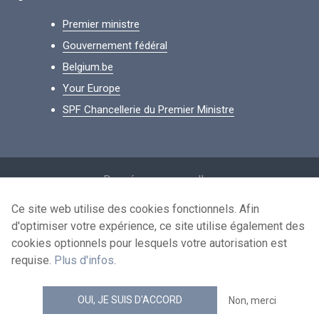
Premier ministre
Gouvernement fédéral
Belgium.be
Your Europe
SPF Chancellerie du Premier Ministre
Footer
Données personnelles
Conditions de réutilisation
Ce site web utilise des cookies fonctionnels. Afin
d'optimiser votre expérience, ce site utilise également des
Contactez-nous
cookies optionnels pour lesquels votre autorisation est
Accessibilité
requise.
Plus d'infos
.
news.belgium flux RSS
OUI, JE SUIS D'ACCORD
Non, merci
© 2026 - news.belgium.be