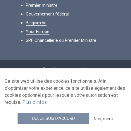
Premier ministre
Gouvernement fédéral
Belgium.be
Your Europe
SPF Chancellerie du Premier Ministre
Footer
Données personnelles
Conditions de réutilisation
Ce site web utilise des cookies fonctionnels. Afin
d'optimiser votre expérience, ce site utilise également des
Contactez-nous
cookies optionnels pour lesquels votre autorisation est
Accessibilité
requise.
Plus d'infos
.
news.belgium flux RSS
OUI, JE SUIS D'ACCORD
Non, merci
© 2026 - news.belgium.be