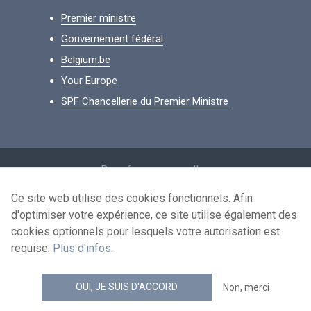
Premier ministre
Gouvernement fédéral
Belgium.be
Your Europe
SPF Chancellerie du Premier Ministre
Footer
Données personnelles
Conditions de réutilisation
Ce site web utilise des cookies fonctionnels. Afin
d'optimiser votre expérience, ce site utilise également des
Contactez-nous
cookies optionnels pour lesquels votre autorisation est
Accessibilité
requise.
Plus d'infos
.
news.belgium flux RSS
OUI, JE SUIS D'ACCORD
Non, merci
© 2026 - news.belgium.be