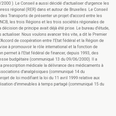
00 ). Le Conseil a aussi décidé d'actualiser d'urgence les
ress régional (RER) dans et autour de Bruxelles. Le Conseil
 des Transports de présenter un projet d'accord entre les
SNCB, les trois Régions et les trois sociétés régionales de
a décision de principe avait déjà été prise. Le bureau d'étude,
 actualiser. Nous voulons avancer très vite, a dit le Premier
l'Accord de coopération entre l'Etat fédéral et la Région de
ise à promouvoir le rôle international et la fonction de
 permet à l'Etat fédéral de financer, depuis 1993, des
plesse budgétaire (communiqué 13 du 09/06/2000). Il a
 la prescription médicale la délivrance des médicaments à
 associations d'analgésiques (communiqué 14 du
jet de loi modifiant la loi du 11 avril 1999 relative aux
'utilisation d'immeubles à temps partagé (communiqué 15 du