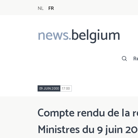
NL
FR
news.
belgium
Main
navigation
R
09 JUIN 2000
17:00
Compte rendu de la r
Ministres du 9 juin 2