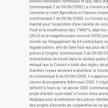
normes minimales communes et que, dans chaque
(communiqué 2 du 09/06/2000) Le Conseil a aus
concerne le volet Agriculture et Classes moye
(communiqué 3 du 09/06/2000). Le Conseil a par
marché pour l'acquisition d'une nacelle de r
Pod) et la modification des 7 MRP's, déjà mis 
(IRLS) et un magnétoscope associé (VCR) (co
insisté sur l'engagement de 64 contractuels 
régularisation», afin de faire face aux plus d
prévus à l'origine. (communiqué 5 du 09/06/2000
redistribution du travail dans le secteur publ
indiqué que le Conseil a traité des règles de p
d'arrêtés royaux destinés à améliorer le fonc
et communiqué 8 du 09/06/2000). Il a approuvé
oeuvre du programme Admi-euro 2002. Il s'agit,
définitif à l'euro au 1er janvier 2002 (commun
projet d'arrêté royal relatif à l'octroi d'une p
Belgique pour la réalisation des pièces libell
des projets d'accords de coopération en ce q