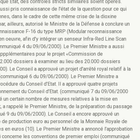
 Etat, des contrôles stricts similaires soient opérés.
si pris connaissance de l'état de la question pour ce qui
nnes, dans le cadre de cette même crise de la dioxine
, ailleurs, autorisé le Ministre de la Défense à conclure un
econnaissance F-16 du type MRP (Modular reconnaissance
en oeuvre, afin d'y intégrer un senseur Infra-Red Line Scan
mmuniqué 4 du 09/06/2000). Le Premier Ministre a aussi
suppplémentaires pour le projet «Commission de
e 32.000 dossiers à examiner au lieu des 20.000 dossiers
). Le Conseil a approuvé un projet d'arrêté royal relatif à la
ic (communiqué 6 du 09/06/2000). Le Premier Ministre a
rocédure du Conseil d'Etat. Il a approuvé quatre projets
tionnement du Conseil d'Etat. (communiqué 7 du 09/06/2000
 un certain nombre de mesures relatives à la mise en
 a rappelé le Premier Ministre, de la préparation du passage
iqué 9 du 09/06/2000). Le Conseil a encore approuvé un
rime de production euro au personnel de la Monnaie Royale de
ées en euros (10). Le Premier Ministre a annoncé l'approbation
ui concerne les conventions de premier emploi (communiqué