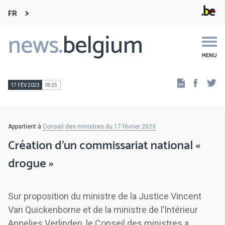
FR
news.
belgium
Main
navigation
MENU
Faceb
Tw
17 FÉV 2023
18:35
Appartient à
Conseil des ministres du 17 février 2023
Création d’un commissariat national «
drogue »
Sur proposition du ministre de la Justice Vincent
Van Quickenborne et de la ministre de l’Intérieur
Annelies Verlinden, le Conseil des ministres a