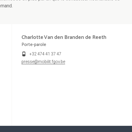
lemand.
Charlotte
Van den Branden de Reeth
Porte-parole
+32 474 41 37 47
presse@mobilit.fgov.be