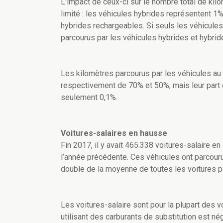
L'impact de ceux-ci sur le nombre total de kilo
limité : les véhicules hybrides représentent 1
hybrides rechargeables. Si seuls les véhicules
parcourus par les véhicules hybrides et hybri
Les kilomètres parcourus par les véhicules au 
respectivement de 70% et 50%, mais leur part d
seulement 0,1%.
Voitures-salaires en hausse
Fin 2017, il y avait 465.338 voitures-salaire e
l’année précédente. Ces véhicules ont parcour
double de la moyenne de toutes les voitures pa
Les voitures-salaire sont pour la plupart des v
utilisant des carburants de substitution est né