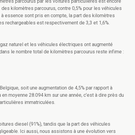
mètres parcourus par les voitures particulières est encore
% des kilomètres parcourus, contre 0,5% pour les véhicules
 à essence sont pris en compte, la part des kilomètres
des rechargeables est respectivement de 3,3 et 1,6%.
gaz naturel et les véhicules électriques ont augmenté
ans le nombre total de kilomètres parcourus reste infime :
n Belgique, soit une augmentation de 4,5% par rapport à
u en moyenne 28.094 km sur une année, c’est à dire près du
rticulières immatriculées.
oitures diesel (91%), tandis que la part des véhicules
gligeable. Ici aussi, nous assistons à une évolution vers