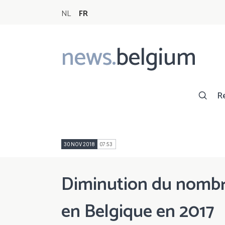
NL
FR
news.
belgium
Main
navigation
R
30 NOV 2018
07:53
Diminution du nombr
en Belgique en 2017