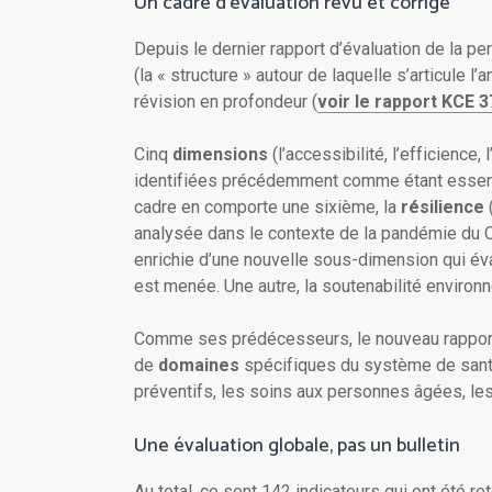
Un cadre d’évaluation revu et corrigé
Depuis le dernier rapport d’évaluation de la p
(la « structure » autour de laquelle s’articule l’a
révision en profondeur (
voir le rapport KCE 3
Cinq
dimensions
(l’accessibilité, l’efficience,
identifiées précédemment comme étant essent
cadre en comporte une sixième, la
résilience
analysée dans le contexte de la pandémie du 
enrichie d’une nouvelle sous-dimension qui év
est menée. Une autre, la soutenabilité environn
Comme ses prédécesseurs, le nouveau rapport
de
domaines
spécifiques du système de santé 
préventifs, les soins aux personnes âgées, les
Une évaluation globale, pas un bulletin
Au total, ce sont 142 indicateurs qui ont été r