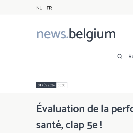
NL
FR
news.
belgium
Main
navigation
R
01 FÉV 2024
00:00
Évaluation de la per
santé, clap 5e !