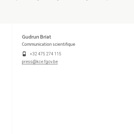
Gudrun
Briat
Communication scientifique
+32 475 274 115
press@kce.fgov.be