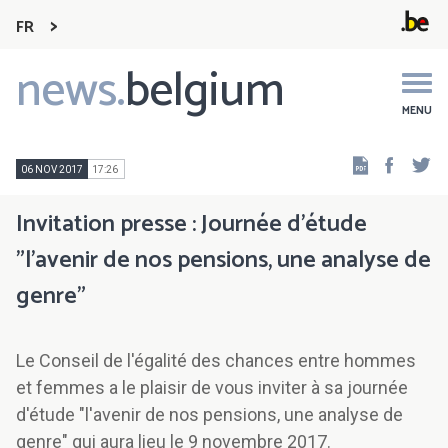
FR
news.
belgium
Main
navigation
MENU
Faceb
Tw
06 NOV 2017
17:26
Invitation presse : Journée d’étude
"l'avenir de nos pensions, une analyse de
genre"
Le Conseil de l'égalité des chances entre hommes
et femmes a le plaisir de vous inviter à sa journée
d'étude "l'avenir de nos pensions, une analyse de
genre" qui aura lieu le 9 novembre 2017.