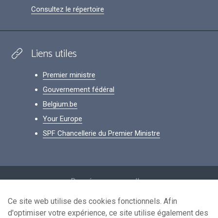
Consultez le répertoire
Liens utiles
Premier ministre
Gouvernement fédéral
Belgium.be
Your Europe
SPF Chancellerie du Premier Ministre
Footer
Données personnelles
Conditions de réutilisation
Ce site web utilise des cookies fonctionnels. Afin
d'optimiser votre expérience, ce site utilise également des
Contactez-nous