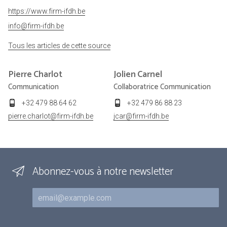
https://www.firm-ifdh.be
info@firm-ifdh.be
Tous les articles de cette source
Pierre
Charlot
Jolien
Carnel
Communication
Collaboratrice Communication
+32 479 88 64 62
+32 479 86 88 23
pierre.charlot@firm-ifdh.be
jcar@firm-ifdh.be
Abonnez-vous à notre newsletter
Courriel