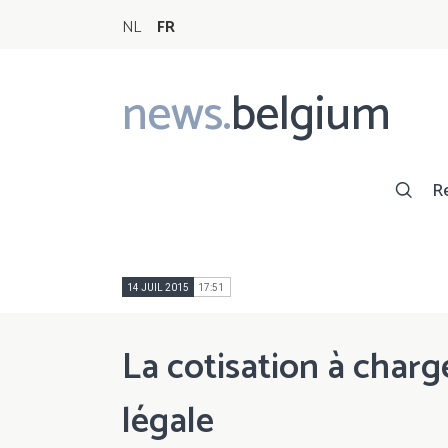
NL
FR
news.
belgium
Main
navigation
R
14 JUIL 2015
17:51
La cotisation à charg
légale