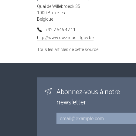
Quai de Willebroeck 35
1000 Bruxelles
Belgique
+32 2 546 42 11
http://www.rsvz-inasti.fgov.be
Tous les articles de cette source
Abonnez-vous à notre
newsletter
Courriel