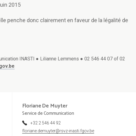
 juin 2015
lle penche donc clairement en faveur de la légalité de
ication INASTI ● Lilianne Lemmens ● 02 546 44 07 of 02
fgov.be
Floriane
De Muyter
Service de Communication
+32 2 546 44 92
floriane.demuyter@rsvz-inasti.fgov.be