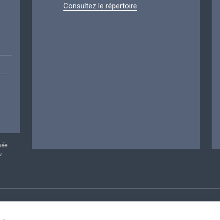
Consultez le répertoire
sée
u
rsonnelles
Conditions de réutilisation
Contactez-nous
A