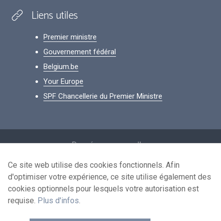
Liens utiles
Premier ministre
Gouvernement fédéral
Belgium.be
Your Europe
SPF Chancellerie du Premier Ministre
Footer
Données personnelles
Conditions de réutilisation
Ce site web utilise des cookies fonctionnels. Afin
d'optimiser votre expérience, ce site utilise également des
Contactez-nous
cookies optionnels pour lesquels votre autorisation est
Accessibilité
requise.
Plus d'infos
.