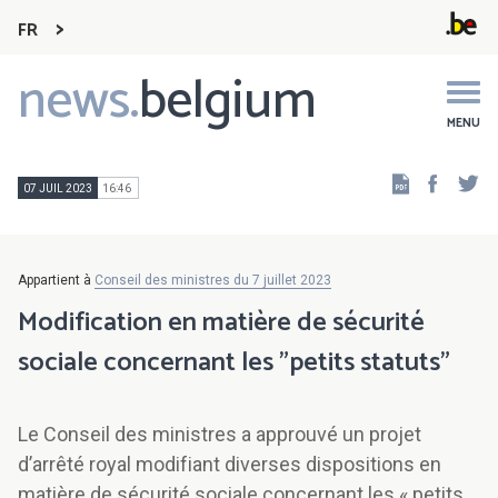
FR
news.
belgium
Main
navigation
MENU
Faceb
Tw
07 JUIL 2023
16:46
Appartient à
Conseil des ministres du 7 juillet 2023
Modification en matière de sécurité
sociale concernant les "petits statuts"
Le Conseil des ministres a approuvé un projet
d’arrêté royal modifiant diverses dispositions en
matière de sécurité sociale concernant les « petits