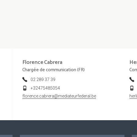
Florence
Cabrera
He
Chargée de communication (FR)
Com
02 289 37 39
+32475485054
florence.cabrera@mediateurfederal.be
her