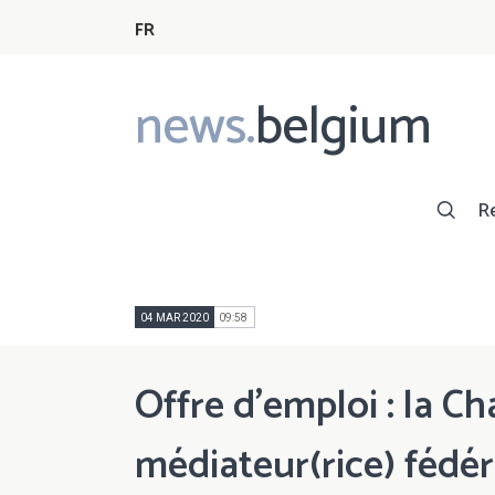
FR
news.
belgium
Main
navigation
R
04 MAR 2020
09:58
Offre d’emploi : la C
médiateur(rice) fédé