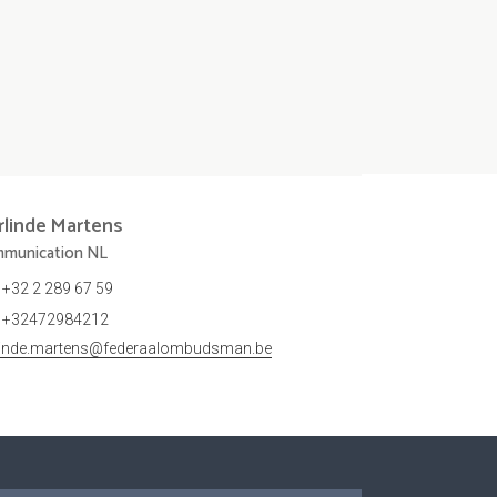
rlinde
Martens
munication NL
+32 2 289 67 59
+32472984212
linde.martens@federaalombudsman.be