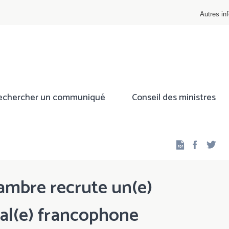
Autres inf
echercher un communiqué
Conseil des ministres
Facebo
Twi
hambre recrute un(e)
ral(e) francophone