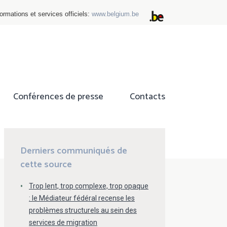
ormations et services officiels:
www.belgium.be
Conférences de presse
Contacts
ok
tter
Derniers communiqués de
cette source
Trop lent, trop complexe, trop opaque
: le Médiateur fédéral recense les
problèmes structurels au sein des
services de migration