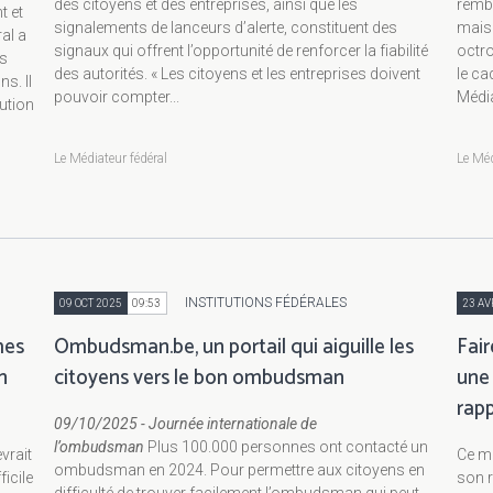
des citoyens et des entreprises, ainsi que les
remb
t et
signalements de lanceurs d’alerte, constituent des
mais 
al a
signaux qui offrent l’opportunité de renforcer la fiabilité
octro
es
des autorités. « Les citoyens et les entreprises doivent
le ca
s. Il
pouvoir compter...
Média
lution
Le Médiateur fédéral
Le Méd
INSTITUTIONS FÉDÉRALES
09 OCT 2025
09:53
23 AV
mes
Ombudsman.be, un portail qui aiguille les
Fair
n
citoyens vers le bon ombudsman
une
rap
09/10/2025 - Journée internationale de
l’ombudsman
Plus 100.000 personnes ont contacté un
vrait
Ce me
ombudsman en 2024. Pour permettre aux citoyens en
icile
son r
difficulté de trouver facilement l’ombudsman qui peut