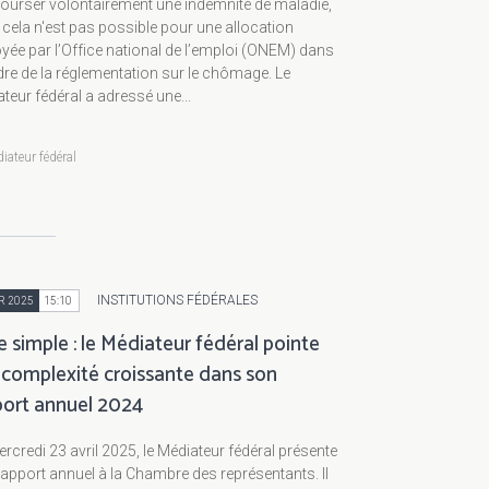
ourser volontairement une indemnité de maladie,
cela n'est pas possible pour une allocation
yée par l’Office national de l’emploi (ONEM) dans
dre de la réglementation sur le chômage. Le
teur fédéral a adressé une...
iateur fédéral
INSTITUTIONS FÉDÉRALES
R 2025
15:10
e simple : le Médiateur fédéral pointe
 complexité croissante dans son
port annuel 2024
rcredi 23 avril 2025, le Médiateur fédéral présente
apport annuel à la Chambre des représentants. Il