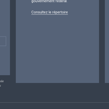
gouvernement fédéral.
Consultez le répertoire
sée
u