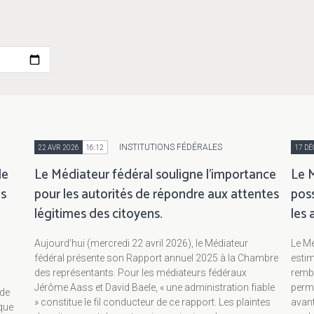
INSTITUTIONS FÉDÉRALES
22 AVR 2026
16:12
17 DÉ
le
Le Médiateur fédéral souligne l’importance
Le M
es
pour les autorités de répondre aux attentes
pos
légitimes des citoyens.
les 
Aujourd’hui (mercredi 22 avril 2026), le Médiateur
Le Mé
fédéral présente son Rapport annuel 2025 à la Chambre
estim
des représentants. Pour les médiateurs fédéraux
rembo
Jérôme Aass et David Baele, « une administration fiable
perme
 de
» constitue le fil conducteur de ce rapport. Les plaintes
avant
ique