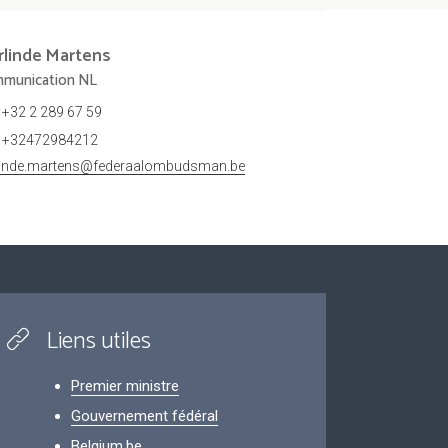
rlinde
Martens
munication NL
+32 2 289 67 59
+32472984212
linde.martens@federaalombudsman.be
Liens utiles
Premier ministre
Gouvernement fédéral
Belgium.be