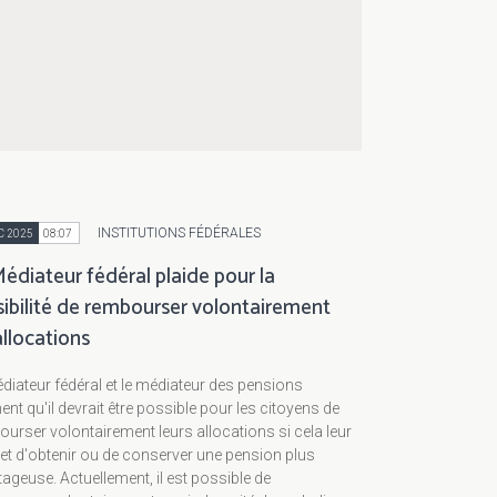
INSTITUTIONS FÉDÉRALES
C 2025
08:07
édiateur fédéral plaide pour la
sibilité de rembourser volontairement
allocations
diateur fédéral et le médiateur des pensions
ent qu'il devrait être possible pour les citoyens de
urser volontairement leurs allocations si cela leur
t d'obtenir ou de conserver une pension plus
ageuse. Actuellement, il est possible de