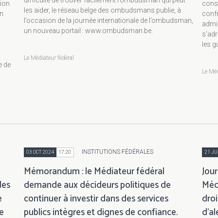
tion
const
les aider, le réseau belge des ombudsmans publie, à
en
conf
l’occasion de la journée internationale de l’ombudsman,
admin
un nouveau portail : www.ombudsman.be.
s’adr
les g
Le Médiateur fédéral
e de
Le Méd
INSTITUTIONS FÉDÉRALES
03 OCT 2024
17:20
21 JU
Mémorandum : le Médiateur fédéral
Jour
des
demande aux décideurs politiques de
Médi
e
continuer à investir dans des services
droi
e
publics intègres et dignes de confiance.
d’al