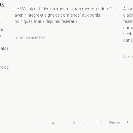
ts.
Le Médiateur fédéral a transmis son mémorandum “Un
À l’o
avenir intègre et digne de confiance” aux partis
d’ale
politiques et aux députés fédéraux.
fédér
r
campa
 de
secte
s
Le Médiateur fédéral
dans 
ats).
Le Méd
re de
Page
1
Page
2
Page
3
Page
4
Page
5
Page
6
Page
7
Page
Next
Dernière
Dernier
suivante
page
courante