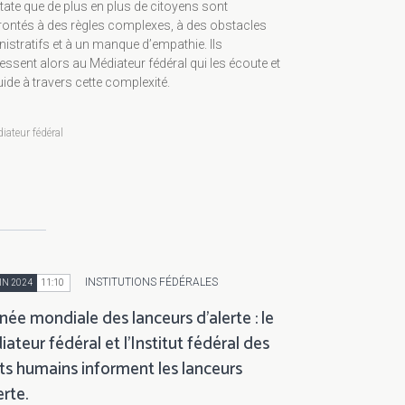
ate que de plus en plus de citoyens sont
rontés à des règles complexes, à des obstacles
istratifs et à un manque d’empathie. Ils
essent alors au Médiateur fédéral qui les écoute et
uide à travers cette complexité.
iateur fédéral
INSTITUTIONS FÉDÉRALES
IN 2024
11:10
née mondiale des lanceurs d’alerte : le
ateur fédéral et l’Institut fédéral des
ts humains informent les lanceurs
erte.