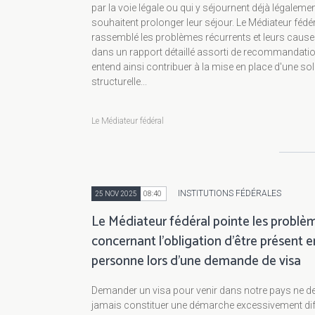
par la voie légale ou qui y séjournent déjà légalemen
souhaitent prolonger leur séjour. Le Médiateur fédér
rassemblé les problèmes récurrents et leurs caus
dans un rapport détaillé assorti de recommandation
entend ainsi contribuer à la mise en place d'une so
structurelle...
Le Médiateur fédéral
INSTITUTIONS FÉDÉRALES
25 NOV 2025
08:40
Le Médiateur fédéral pointe les problè
concernant l’obligation d’être présent e
personne lors d’une demande de visa
Demander un visa pour venir dans notre pays ne de
jamais constituer une démarche excessivement diff