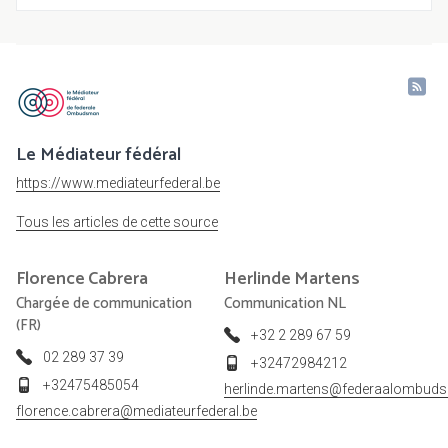
Le Médiateur fédéral
https://www.mediateurfederal.be
Tous les articles de cette source
Florence
Cabrera
Herlinde
Martens
Chargée de communication
Communication NL
(FR)
+32 2 289 67 59
02 289 37 39
+32472984212
+32475485054
herlinde.martens@federaalombud
florence.cabrera@mediateurfederal.be