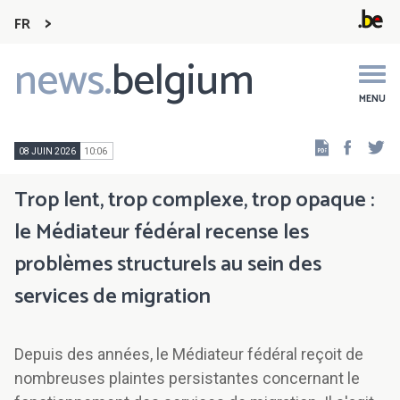
FR
news.
belgium
Main
navigation
MENU
Faceb
Tw
08 JUIN 2026
10:06
Trop lent, trop complexe, trop opaque :
le Médiateur fédéral recense les
problèmes structurels au sein des
services de migration
Depuis des années, le Médiateur fédéral reçoit de
nombreuses plaintes persistantes concernant le