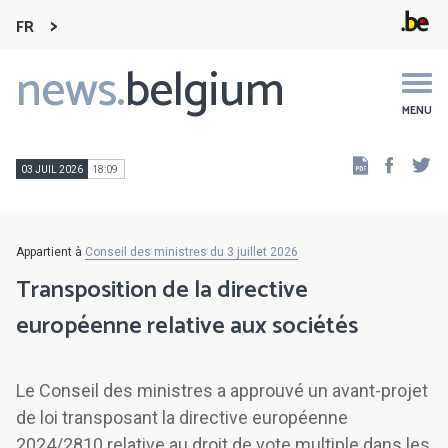
FR
news.
belgium
Main
navigation
MENU
Faceb
Tw
03 JUIL 2026
18:09
Appartient à
Conseil des ministres du 3 juillet 2026
Transposition de la directive
européenne relative aux sociétés
Le Conseil des ministres a approuvé un avant-projet
de loi transposant la directive européenne
2024/2810 relative au droit de vote multiple dans les