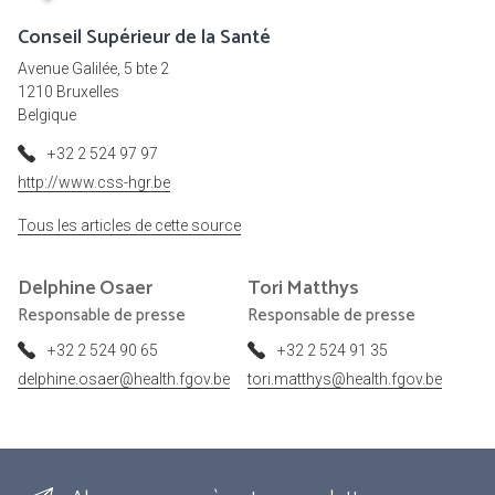
Conseil Supérieur de la Santé
Avenue Galilée, 5 bte 2
1210 Bruxelles
Belgique
+32 2 524 97 97
http://www.css-hgr.be
Tous les articles de cette source
Delphine
Osaer
Tori
Matthys
Responsable de presse
Responsable de presse
+32 2 524 90 65
+32 2 524 91 35
delphine.osaer@health.fgov.be
tori.matthys@health.fgov.be