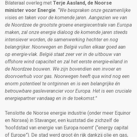
Bilateraal overleg met
Terje Aasland, de Noorse
minister voor Energie
.
“We bespraken onze gezamenlijke
visies en taken voor de komende jaren. Aangezien we van
de Noordzee de grootste groene energiecentrale van Europa
maken, zal onze energie dialoog de komende jaren steeds
intensiever worden, de samenwerking hechter en nog
belangrijker. Noorwegen en België vullen elkaar goed aan
op energie-vlak. België staat zeer ver in de uitbouw van
offshore wind capaciteit en zal het eerste energie-eiland in
de Noordzee bouwen. We zijn bovendien een invoer en
doorvoerhub voor gas. Noorwegen heeft qua wind nog een
enorm potentieel te ontginnen en is een belangrijke én
betrouwbare gasleverancier voor Europa. Het is een cruciale
energiepartner vandaag en in de toekomst.”
Tenslotte de Noorse energie industrie (onder meer Equinor
en Norsea) in Stavanger, een kuststad die zichzelf de
‘hoofdstad van energie van Europa noemt’ (“energy capital
of Europe”). De stad werd groot én rijk dankzij olie en gas,