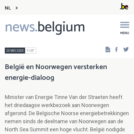
NL
news.
belgium
Main
navigation
MENU
Faceb
Tw
25 MEI 2023
11:07
België en Noorwegen versterken
energie-dialoog
Minister van Energie Tinne Van der Straeten heeft
het driedaagse werkbezoek aan Noorwegen
afgerond. De Belgische Noorse energiebetrekkingen
nemen sinds de deelname van Noorwegen aan de
North Sea Summit een hoge vlucht. België nodigde