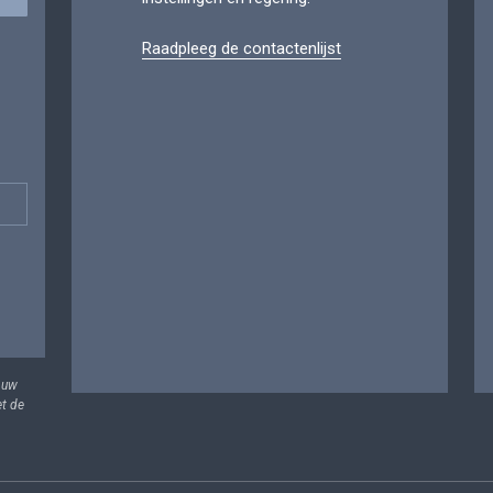
Raadpleeg de contactenlijst
 uw
et de