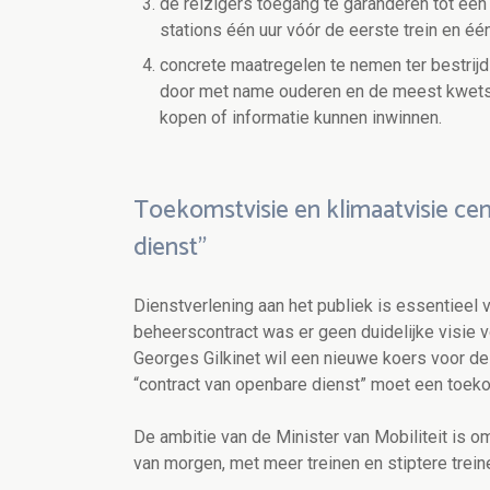
de reizigers toegang te garanderen tot ee
stations één uur vóór de eerste trein en één
concrete maatregelen te nemen ter bestrijdi
door met name ouderen en de meest kwetsba
kopen of informatie kunnen inwinnen.
Toekomstvisie en klimaatvisie cen
dienst”
Dienstverlening aan het publiek is essentieel
beheerscontract was er geen duidelijke visie vo
Georges Gilkinet wil een nieuwe koers voor de
“contract van openbare dienst” moet een toeko
De ambitie van de Minister van Mobiliteit is o
van morgen, met meer treinen en stiptere treine