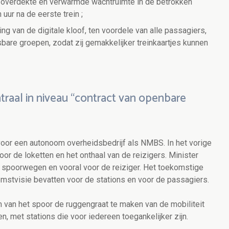
n overdekte en verwarmde wachtruimte in de betrokken
 uur na de eerste trein ;
ng van de digitale kloof, ten voordele van alle passagiers,
re groepen, zodat zij gemakkelijker treinkaartjes kunnen
traal in niveau “contract van openbare
 voor een autonoom overheidsbedrijf als NMBS. In het vorige
or de loketten en het onthaal van de reizigers. Minister
 spoorwegen en vooral voor de reiziger. Het toekomstige
mstvisie bevatten voor de stations en voor de passagiers.
m van het spoor de ruggengraat te maken van de mobiliteit
n, met stations die voor iedereen toegankelijker zijn.