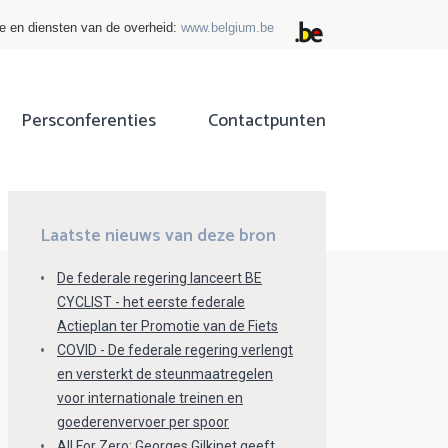
ie en diensten van de overheid:
www.belgium.be
Persconferenties
Contactpunten
ok
tter
Laatste nieuws van deze bron
De federale regering lanceert BE
CYCLIST - het eerste federale
Actieplan ter Promotie van de Fiets
COVID - De federale regering verlengt
en versterkt de steunmaatregelen
voor internationale treinen en
goederenvervoer per spoor
All For Zero: Georges Gilkinet geeft