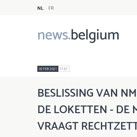
NL
FR
news.
belgium
Main
navigation
02 FEB 2021
11:21
BESLISSING VAN N
DE LOKETTEN - DE 
VRAAGT RECHTZETT