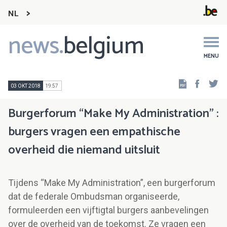
NL
news.
belgium
Main
navigation
MENU
Faceb
Tw
03 OKT 2018
19:57
Burgerforum “Make My Administration” :
burgers vragen een empathische
overheid die niemand uitsluit
Tijdens “Make My Administration”, een burgerforum
dat de federale Ombudsman organiseerde,
formuleerden een vijftigtal burgers aanbevelingen
over de overheid van de toekomst. Ze vragen een