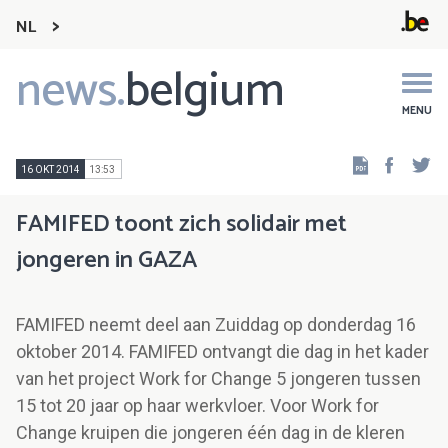
NL
news.
belgium
Main
navigation
MENU
Faceb
Tw
16 OKT 2014
13:53
FAMIFED toont zich solidair met
jongeren in GAZA
FAMIFED neemt deel aan Zuiddag op donderdag 16
oktober 2014. FAMIFED ontvangt die dag in het kader
van het project Work for Change 5 jongeren tussen
15 tot 20 jaar op haar werkvloer. Voor Work for
Change kruipen die jongeren één dag in de kleren