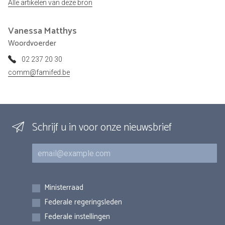
Alle artikelen van deze bron
Vanessa
Matthys
Woordvoerder
02 237 20 30
comm@famifed.be
Schrijf u in voor onze nieuwsbrief
E-mail
Inschrijvingen
Ministerraad
Federale regeringsleden
Federale instellingen