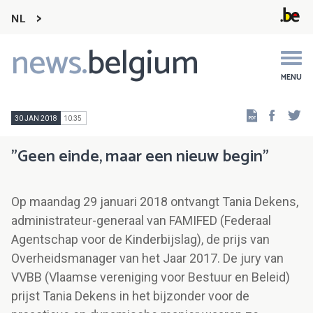
NL
news.
belgium
Main
navigation
MENU
Faceb
Tw
30 JAN 2018
10:35
"Geen einde, maar een nieuw begin"
Op maandag 29 januari 2018 ontvangt Tania Dekens,
administrateur-generaal van FAMIFED (Federaal
Agentschap voor de Kinderbijslag), de prijs van
Overheidsmanager van het Jaar 2017. De jury van
VVBB (Vlaamse vereniging voor Bestuur en Beleid)
prijst Tania Dekens in het bijzonder voor de