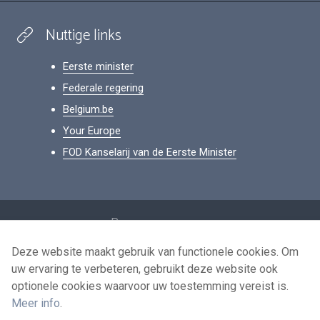
Nuttige links
Eerste minister
Federale regering
Belgium.be
Your Europe
FOD Kanselarij van de Eerste Minister
Footer
Persoonsgegevens
Voorwaarden voor het hergebruik
Deze website maakt gebruik van functionele cookies. Om
uw ervaring te verbeteren, gebruikt deze website ook
Contacteer ons
optionele cookies waarvoor uw toestemming vereist is.
Toegankelijkheid
Meer info
.