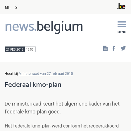
NL
news.
belgium
Main
navigation
MENU
Faceb
Tw
27 FEB 2015
13:53
Hoort bij
Ministerraad van 27 februari 2015
Federaal kmo-plan
De ministerraad keurt het algemene kader van het
federale kmo-plan goed.
Het federale kmo-plan werd conform het regeerakkoord