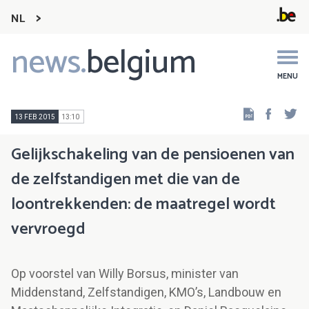
NL
news.
belgium
Main
navigation
MENU
Faceb
Tw
13 FEB 2015
13:10
Gelijkschakeling van de pensioenen van
de zelfstandigen met die van de
loontrekkenden: de maatregel wordt
vervroegd
Op voorstel van Willy Borsus, minister van
Middenstand, Zelfstandigen, KMO’s, Landbouw en