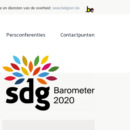
ie en diensten van de overheid:
www.belgium.be
Persconferenties
Contactpunten
ok
tter