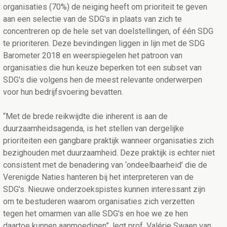
organisaties (70%) de neiging heeft om prioriteit te geven
aan een selectie van de SDG's in plaats van zich te
concentreren op de hele set van doelstellingen, of één SDG
te prioriteren. Deze bevindingen liggen in lijn met de SDG
Barometer 2018 en weerspiegelen het patroon van
organisaties die hun keuze beperken tot een subset van
SDG's die volgens hen de meest relevante onderwerpen
voor hun bedrijfsvoering bevatten.
“Met de brede reikwijdte die inherent is aan de
duurzaamheidsagenda, is het stellen van dergelijke
prioriteiten een gangbare praktijk wanneer organisaties zich
bezighouden met duurzaamheid. Deze praktijk is echter niet
consistent met de benadering van ‘ondeelbaarheid’ die de
Verenigde Naties hanteren bij het interpreteren van de
SDG's. Nieuwe onderzoekspistes kunnen interessant zijn
om te bestuderen waarom organisaties zich verzetten
tegen het omarmen van alle SDG's en hoe we ze hen
daartoe kunnen aanmoedigen”, legt prof. Valérie Swaen van