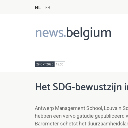
NL
FR
news.
belgium
Main
navigation
29 OKT 2020
15:00
Het SDG-bewustzijn i
Antwerp Management School, Louvain Sc
hebben een vervolgstudie gepubliceerd
Barometer schetst het duurzaamheidslan