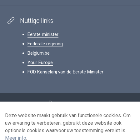
Nuttige links
Eerste minister
Federale regering
Belgium.be
Your Europe
FOD Kanselarij van de Eerste Minister
Footer
Persoonsgegevens
Voorwaarden voor het hergebruik
Deze website maakt gebruik van functionele cookies. Om
uw ervaring te verbeteren, gebruikt deze website ook
Contacteer ons
optionele cookies waarvoor uw toestemming vereist is.
Toegankelijkheid
Meer info
.