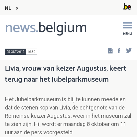
NL
news.
belgium
Main
navigation
MENU
Faceb
Tw
05 OKT 2012
16:30
Livia, vrouw van keizer Augustus, keert
terug naar het Jubelparkmuseum
Het Jubelparkmuseum is blij te kunnen meedelen
dat de stenen kop van Livia, de echtgenote van de
Romeinse keizer Augustus, weer in het museum zal
te zien zijn. Hij wordt er maandag 8 oktober om 11
uur aan de pers voorgesteld.