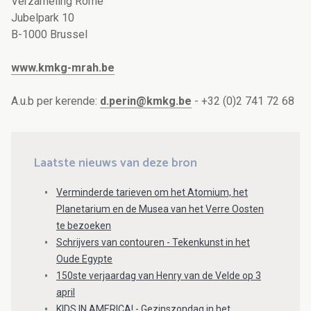
Verzameling Rome
Jubelpark 10
B-1000 Brussel
www.kmkg-mrah.be
A.u.b per kerende:
d.perin@kmkg.be
- +32 (0)2 741 72 68
Laatste nieuws van deze bron
Verminderde tarieven om het Atomium, het
Planetarium en de Musea van het Verre Oosten
te bezoeken
Schrijvers van contouren - Tekenkunst in het
Oude Egypte
150ste verjaardag van Henry van de Velde op 3
april
KIDS IN AMERICA! - Gezinszondag in het