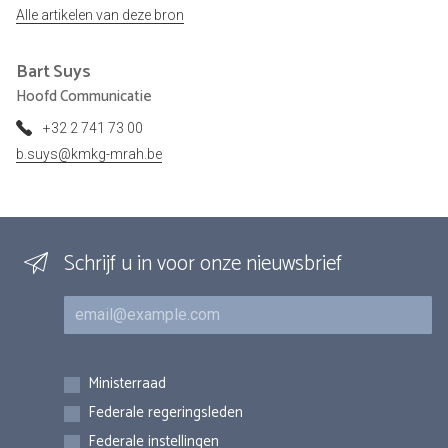
Alle artikelen van deze bron
Bart
Suys
Hoofd Communicatie
+32 2 741 73 00
b.suys@kmkg-mrah.be
Schrijf u in voor onze nieuwsbrief
E-mail
Inschrijvingen
Ministerraad
Federale regeringsleden
Federale instellingen