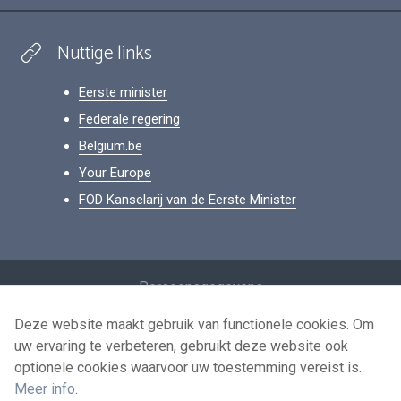
Nuttige links
Eerste minister
Federale regering
Belgium.be
Your Europe
FOD Kanselarij van de Eerste Minister
Footer
Persoonsgegevens
Voorwaarden voor het hergebruik
Deze website maakt gebruik van functionele cookies. Om
uw ervaring te verbeteren, gebruikt deze website ook
Contacteer ons
optionele cookies waarvoor uw toestemming vereist is.
Toegankelijkheid
Meer info
.