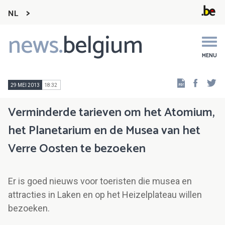
NL
news.
belgium
Main
navigation
MENU
Faceb
Tw
29 MEI 2013
18:32
Verminderde tarieven om het Atomium,
het Planetarium en de Musea van het
Verre Oosten te bezoeken
Er is goed nieuws voor toeristen die musea en
attracties in Laken en op het Heizelplateau willen
bezoeken.