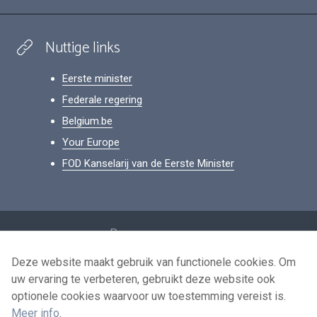
Nuttige links
Eerste minister
Federale regering
Belgium.be
Your Europe
FOD Kanselarij van de Eerste Minister
Footer
Persoonsgegevens
Voorwaarden voor het hergebruik
Deze website maakt gebruik van functionele cookies. Om
uw ervaring te verbeteren, gebruikt deze website ook
Contacteer ons
optionele cookies waarvoor uw toestemming vereist is.
Toegankelijkheid
Meer info
.