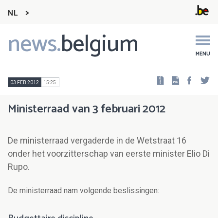
NL
news.
belgium
Main
navigation
MENU
Faceb
Tw
03 FEB 2012
15:25
Ministerraad van 3 februari 2012
De ministerraad vergaderde in de Wetstraat 16
onder het voorzitterschap van eerste minister Elio Di
Rupo.
De ministerraad nam volgende beslissingen: