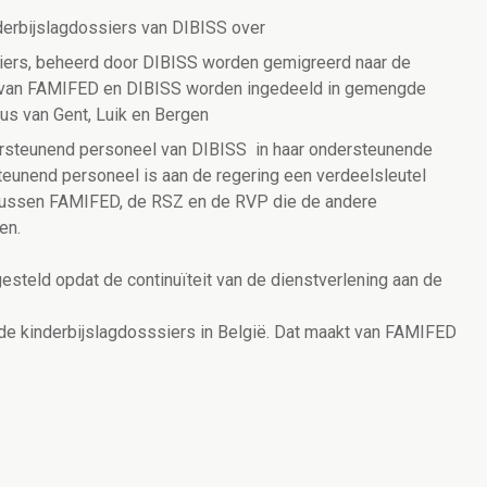
rbijslagdossiers van DIBISS over
siers, beheerd door DIBISS worden gemigreerd naar de
l van FAMIFED en DIBISS worden ingedeeld in gemengde
aus van Gent, Luik en Bergen
ersteunend personeel van DIBISS in haar ondersteunende
teunend personeel is aan de regering een verdeelsleutel
 tussen FAMIFED, de RSZ en de RVP die de andere
en.
gesteld opdat de continuïteit van de dienstverlening aan de
e kinderbijslagdosssiers in België. Dat maakt van FAMIFED