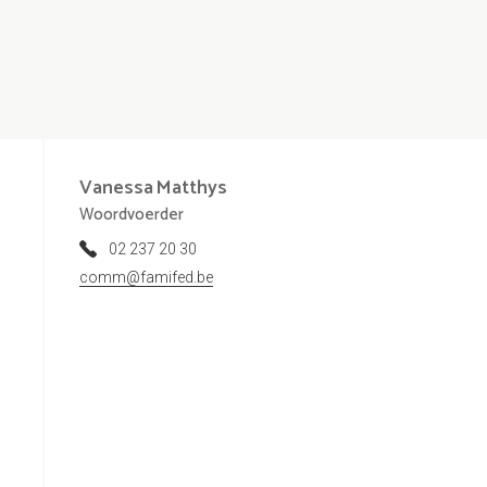
Vanessa
Matthys
Woordvoerder
02 237 20 30
comm@famifed.be