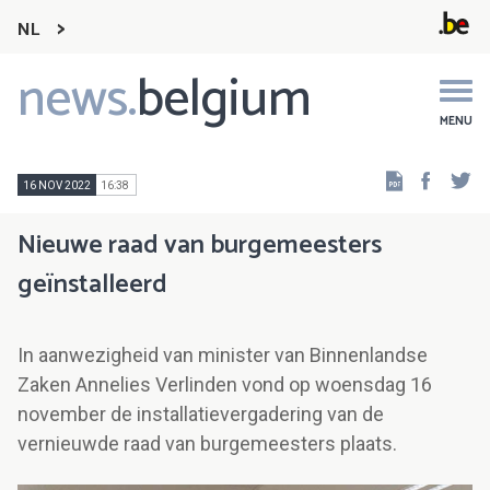
NL
news.
belgium
Main
navigation
MENU
Faceb
Tw
16 NOV 2022
16:38
Nieuwe raad van burgemeesters
geïnstalleerd
In aanwezigheid van minister van Binnenlandse
Zaken Annelies Verlinden vond op woensdag 16
november de installatievergadering van de
vernieuwde raad van burgemeesters plaats.