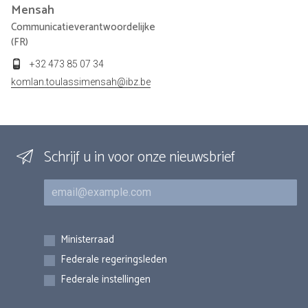
Mensah
Communicatieverantwoordelijke
(FR)
+32 473 85 07 34
komlan.toulassimensah@ibz.be
Schrijf u in voor onze nieuwsbrief
E-mail
Inschrijvingen
Ministerraad
Federale regeringsleden
Federale instellingen