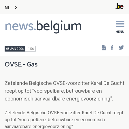
NL
news.
belgium
Main
navigation
MENU
Faceb
Tw
03 JAN 2006
11:56
OVSE - Gas
Zetelende Belgische OVSE-voorzitter Karel De Gucht
roept op tot "voorspelbare, betrouwbare en
economisch aanvaardbare energievoorziening".
Zetelende Belgische OVSE-voorzitter Karel De Gucht roept
op tot "voorspelbare, betrouwbare en economisch
aanvaardbare energievoorziening".