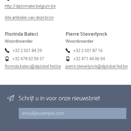
http://diplomatie.belgium.be
Alle artikelen van deze bron
Florinda
Baleci
Pierre
Steverlynck
Woordvoerder
Woordvoerder
+32 2 501 84 29
+32 2 501 87 16
+32 478 92 09 37
+32 471 44 06 04
florinda.baleci@diplobel.fed.be
pierre.steverlynck@diplobel.fed.be
Schrijf u in voor onze nieuwsbrief
E-mail