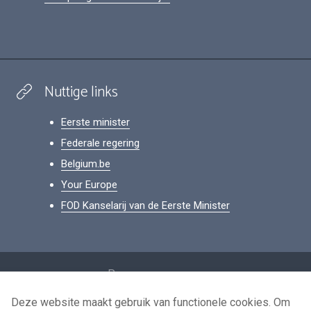
Nuttige links
Eerste minister
Federale regering
Belgium.be
Your Europe
FOD Kanselarij van de Eerste Minister
Footer
Persoonsgegevens
Voorwaarden voor het hergebruik
Deze website maakt gebruik van functionele cookies. Om