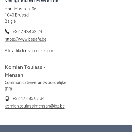
Veiligheid en Preventie
Handelsstraat 96
1040 Brussel
België
+32 2 488 33 24
https://www.besafe.be
Alle artikelen van deze bron
Komlan
Toulassi-
Mensah
Communicatieverantwoordelijke
(FR)
+32 473 85 07 34
komlan.toulassimensah@ibz.be