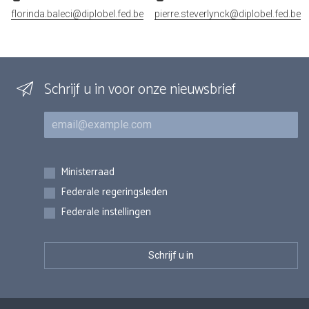
florinda.baleci@diplobel.fed.be
pierre.steverlynck@diplobel.fed.be
Schrijf u in voor onze nieuwsbrief
E-mail
Inschrijvingen
Ministerraad
Federale regeringsleden
Federale instellingen