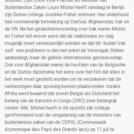
Brussel, 5 juli 2004 Vice-Premier en Minister van
Buitenlandse Zaken Louis Michel heeft vandaag te Berlijn
zijn Duitse collega Joschka Fisher ontmoet. Hun onderhoud
had voornamelijk betrekking op Darfour, Afghanistan, Irak en
de VN. Na hun gedachtenwisseling over Irak waren Michel
en Fisher het erover eens dat de stabilisatie zo vlug
mogelijk moet verwezenlijkt worden en dat dit -buiten Irak
zelf- een probleem is dat niet enkel de Verenigde Staten
aanbelangt, maar de gehele internationale gemeenschap.
Ook voor Afghanistan waren de hoofden van de Belgische
en de Duitse diplomatie het eens over het feit dat alles in
het werk moet gesteld worden om te verzekeren dat de
verkiezingen daar spoedig kunnen plaatsvinden. Inzake
Afrika werd beaamd dat zowel België als Duitsland het
belang van de transitie in Congo (DRC) zeer belangrijk
vinden. Min. Michel heeft in dit opzicht zijn collega
geïnformeerd over de vergadering van de ministers van
buitenlandse zaken van de CEPGL (Communauté
économique des Pays des Grands-lacs) op 11 juli te