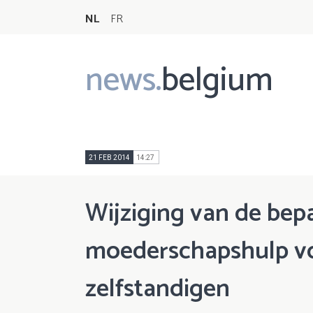
NL
FR
news.
belgium
Main
navigation
21 FEB 2014
14:27
Wijziging van de bep
moederschapshulp vo
zelfstandigen