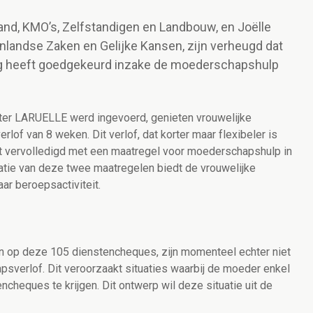
nd, KMO’s, Zelfstandigen en Landbouw, en Joëlle
nlandse Zaken en Gelijke Kansen, zijn verheugd dat
ing heeft goedgekeurd inzake de moederschapshulp
ister LARUELLE werd ingevoerd, genieten vrouwelijke
f van 8 weken. Dit verlof, dat korter maar flexibeler is
dt vervolledigd met een maatregel voor moederschapshulp in
tie van deze twee maatregelen biedt de vrouwelijke
aar beroepsactiviteit.
n op deze 105 dienstencheques, zijn momenteel echter niet
psverlof. Dit veroorzaakt situaties waarbij de moeder enkel
cheques te krijgen. Dit ontwerp wil deze situatie uit de