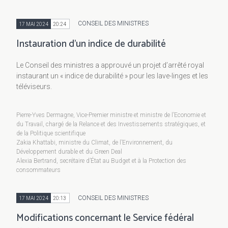
CONSEIL DES MINISTRES
17 MAI 2024
20:24
Instauration d’un indice de durabilité
Le Conseil des ministres a approuvé un projet d’arrêté royal
instaurant un « indice de durabilité » pour les lave-linges et les
téléviseurs.
Pierre-Yves Dermagne, Vice-Premier ministre et ministre de l’Economie et
du Travail, chargé de la Relance et des Investissements stratégiques, et
de la Politique scientifique
Zakia Khattabi, ministre du Climat, de l’Environnement, du
Développement durable et du Green Deal
Alexia Bertrand, secrétaire d’État au Budget et à la Protection des
consommateurs
CONSEIL DES MINISTRES
17 MAI 2024
20:13
Modifications concernant le Service fédéral