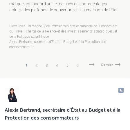
marqué son accord sur le maintien des pourcentages
actuels des plafonds de couverture et d’intervention de l’État.
Pierre-Yves Dermagne, Vice-Premier ministre et ministre de l’Economie et
du Travail, chargé de la Relance et des Investissements stratégiques, et
de la Politique scientifique
Alexia Bertrand, secrétaire d’État au Budget et à la Protection des
consommateurs
Pagination
Page
1
Page
2
Page
3
Page
4
Page
5
Page
6
Page
Next
Dernière
Dernier
suivante
page
courante
Alexia Bertrand, secrétaire d’État au Budget et à la
Protection des consommateurs