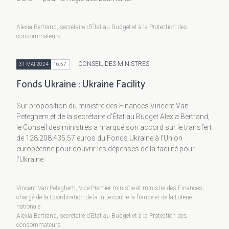
Alexia Bertrand, secrétaire d’État au Budget et à la Protection des
consommateurs
CONSEIL DES MINISTRES
31 MAI 2024
16:57
Fonds Ukraine : Ukraine Facility
Sur proposition du ministre des Finances Vincent Van
Peteghem et de la secrétaire d’État au Budget Alexia Bertrand,
le Conseil des ministres a marqué son accord sur le transfert
de 128.208.435,57 euros du Fonds Ukraine à l’Union
européenne pour couvrir les dépenses de la facilité pour
l’Ukraine.
Vincent Van Peteghem, Vice-Premier ministre et ministre des Finances,
chargé de la Coordination de la lutte contre la fraude et de la Loterie
nationale
Alexia Bertrand, secrétaire d’État au Budget et à la Protection des
consommateurs