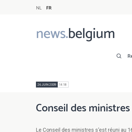
NL
FR
news.
belgium
Main
navigation
R
26 JUIN 2009
14:18
Conseil des ministres
Le Conseil des ministres s'est réuni au 16 