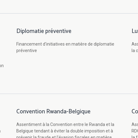
Diplomatie préventive
Lu
Financement d'initiatives en matière de diplomatie
Ass
préventive
la 
on
Convention Rwanda-Belgique
Co
Assentiment à la Convention entre le Rwanda et la
Ass
a
Belgique tendant à éviter la double imposition et à
RDC
prévenir la fraude et l'évasion fiscales en matière
la 