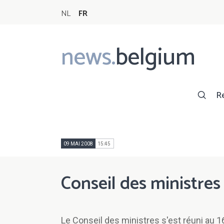
NL
FR
news.
belgium
Main
navigation
R
09 MAI 2008
15:45
Conseil des ministre
Le Conseil des ministres s'est réuni au 16