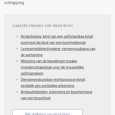
schrapping.
Laatste nieuws van deze bron
Kinderbijslag: kind van een zelfstandige krijgt
evenveel als kind van een loontrekkende
Levensmiddelenhygiëne: vereenvoudiging van
de wetgeving
Wijziging van de bepalingen inzake
moederschapshulp voor de vrouwelijke
zelfstandigen
Diergeneeskundige rechtspersoon krijgt
eindelijk een wettelijke erkenning
Ambachtslieden: erkenning en bescherming
van een knowhow!
Alle artikelen van deze bron