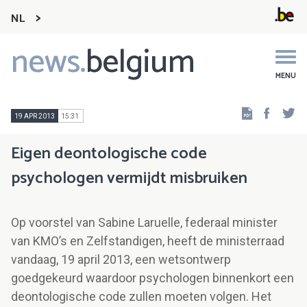
NL
news.
belgium
Main
navigation
MENU
Faceb
Tw
19 APR 2013
15:31
Eigen deontologische code
psychologen vermijdt misbruiken
Op voorstel van Sabine Laruelle, federaal minister
van KMO’s en Zelfstandigen, heeft de ministerraad
vandaag, 19 april 2013, een wetsontwerp
goedgekeurd waardoor psychologen binnenkort een
deontologische code zullen moeten volgen. Het