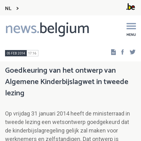
NL
news.
belgium
Main
navigation
MENU
Faceb
Tw
05 FEB 2014
17:16
Goedkeuring van het ontwerp van
Algemene Kinderbijslagwet in tweede
lezing
Op vrijdag 31 januari 2014 heeft de ministerraad in
tweede lezing een wetsontwerp goedgekeurd dat
de kinderbijslagregeling gelijk zal maken voor
werknemers en zelfstandigen. Dat ontwerp is